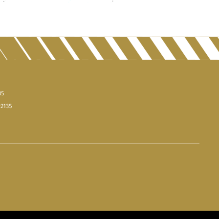
35
22135