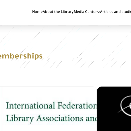
Home
About the Library
Media Center
Articles and studi
Memberships