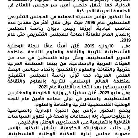
الخارجية، والدبلوماسية، والعلاقات الدولية، والمنظمات
الدولية، كما شغل منصب أمين سر مجلس الأمناء في
الجامعة العربية الأمريكية
.
بدأ الدكتور دوّاس مسيرته العملية في المجلس التشريعي
الفلسطيني عام 1996، حيث تولّى خلال أكثر من عقدين عدة
مناصب قيادية، أبرزها رئيس ديوان رئاسة المجلس
والمدير العام للأمانة العامة للمجلس التشريعي حتى عام
2019.
وفي
10
يوليو 2019، عُيّن أمينًا عامًا للجنة الوطنية
الفلسطينية للتربية والثقافة والعلوم التابعة لمنظمة
التحرير الفلسطينية، ومثّل دولة فلسطين في عدد من
الهيئات العربية والإسلامية، من بينها المنظمة العربية
للتربية والثقافة والعلوم (الألكسو) واتحاد مجالس البحث
العلمي العربية، كما تولّى رئاسة المجلس التنفيذي
لمنظمة العالم الإسلامي للتربية والعلوم والثقافة
(الإيسيسكو) بعد انتخابه بالأغلبية عام 2021
.
وفي مايو 2023، عُيّن سفيرًا في وزارة الخارجية والمغتربين
الفلسطينية، واستمر في تولي مهامه كأمين عام للجنة
الوطنية الفلسطينية للتربية والثقافة والعلوم.
يجمع الدكتور دوّاس بين الخبرة الإدارية والسياسية
والدبلوماسية، وله إسهامات واضحة في تطوير السياسات
الثقافية والتعليمية على المستويين الوطني والإقليمي
.
إلى جانب مسؤولياته الحكومية، يشغل الدكتور دوّاس
عضوية مجلس إدارة المكتبة الوطنية الفلسطينية،