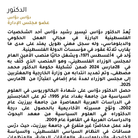
الدكتور
دوّاس دوّاس
عضو مجلس الإدارة
يُعدّ الدكتور دوّاس تيسير رشيد دوّاس أحد الشخصيات
الفلسطينية البارزة في مجالي العمل الحكومي
والدبلوماسي، وله سجل مهني طويل يمتد على مدى ما
يقارب ثلاثة عقود في مؤسسات الدولة الفلسطينية.
وُلد في
4
أغسطس 1971، ويشغل حاليًا منصب الأمين العام
لمجلس الوزراء الفلسطيني، وهو المنصب الذي كُلّف به
في
28
مارس 2024 ضمن تشكيلة حكومة الدكتور محمد
مصطفى، وتم تمديد انتدابه من وزارة الخارجية والمغتربين
إلى مجلس الوزراء لمدة عام إضافي اعتبارًا من
28
مارس
.
2025
حصل الدكتور دوّاس على شهادة البكالوريوس في العلوم
السياسية من جامعة بغداد عام 1995، ثم على الماجستير
في الدراسات العربية المعاصرة من جامعة بيرزيت عام
2002، وتوّج مسيرته الأكاديمية بالحصول على درجة
الدكتوراه في العلوم السياسية من معهد البحوث
والدراسات العربية في القاهرة عام 2009
.
وقد عمل محاضرًا غير متفرغ في جامعة بيرزيت، حيث درّس
مساقات في النظام السياسي الفلسطيني، والسياسة